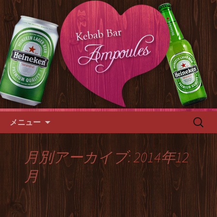
博多の天神・大名のダイニングカフェ
「ケバブバーアンプル」は、グルグル
天神・大名のパーティースペー
チキンの二号店。
ス「ケバブバーアンプル」
コンテンツへ移動
検
メニュー
索:
月別アーカイブ: 2014年12
月