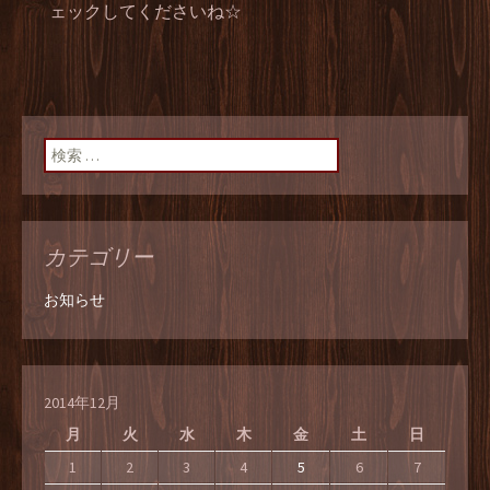
ェックしてくださいね☆
検索:
カテゴリー
お知らせ
2014年12月
月
火
水
木
金
土
日
1
2
3
4
5
6
7