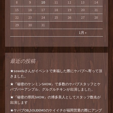
8
9
10
11
12
13
14
15
16
17
18
19
20
21
22
23
24
25
26
27
28
29
30
31
1月 »
最近の投稿
★soweluさんがイベントで来福した際にケバブへ寄って頂
きました。
★『秘密のケンミンSHOW』で多数のケバブスタッフとケ
バブバーアンプル、グルグルチキンが出演しました。
★『秘密の県民SHOW』の博多美人としてスタッフ数名が
出演します
★ケバブOB,SOLIDEMOのケイイチが福岡営業の際にアンプ