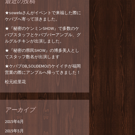
最近の投稿
★soweluさんがイベントで来福した際に
ケバブへ寄って頂きました。
★『秘密のケンミンSHOW』で多数のケ
バブスタッフとケバブバーアンプル、グ
ルグルチキンが出演しました。
★『秘密の県民SHOW』の博多美人とし
てスタッフ数名が出演します
★ケバブOB,SOLIDEMOのケイイチが福岡
営業の際にアンプルへ帰ってきました！
松元絵里花
アーカイブ
2015年6月
2015年5月