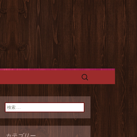
グルグルチキンの二号店。
ペース「ケバ
検
索:
検索:
カテゴリー