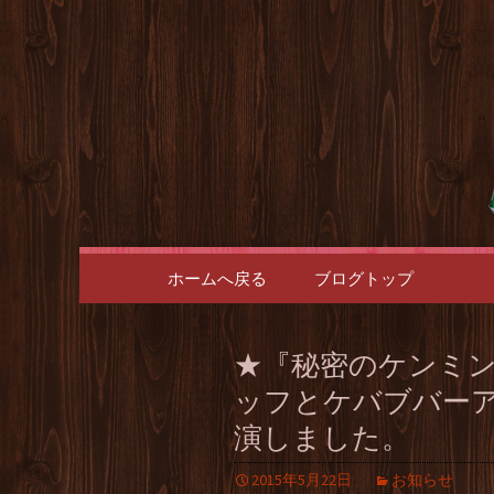
博多の天神・大名のダイニ
天神・大
ブバーア
コンテンツへ移動
ホームへ戻る
ブログトップ
★『秘密のケンミン
ッフとケバブバー
演しました。
2015年5月22日
お知らせ