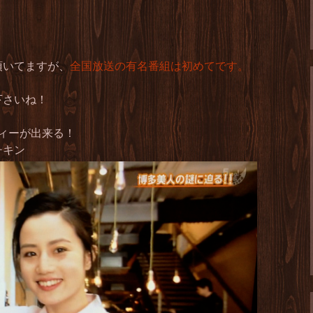
頂いてますが、
全国放送の有名番組は初めてです。
下さいね！
ティーが出来る！
チキン