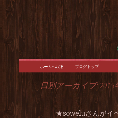
博多の天神・大名のダイニ
天神・大
ブバーア
コンテンツへ移動
ホームへ戻る
ブログトップ
日別アーカイブ: 2015
★soweluさん