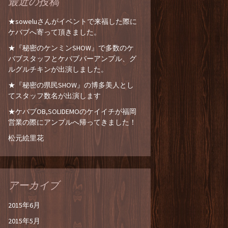
最近の投稿
★soweluさんがイベントで来福した際に
ケバブへ寄って頂きました。
★『秘密のケンミンSHOW』で多数のケ
バブスタッフとケバブバーアンプル、グ
ルグルチキンが出演しました。
★『秘密の県民SHOW』の博多美人とし
てスタッフ数名が出演します
★ケバブOB,SOLIDEMOのケイイチが福岡
営業の際にアンプルへ帰ってきました！
松元絵里花
アーカイブ
2015年6月
2015年5月