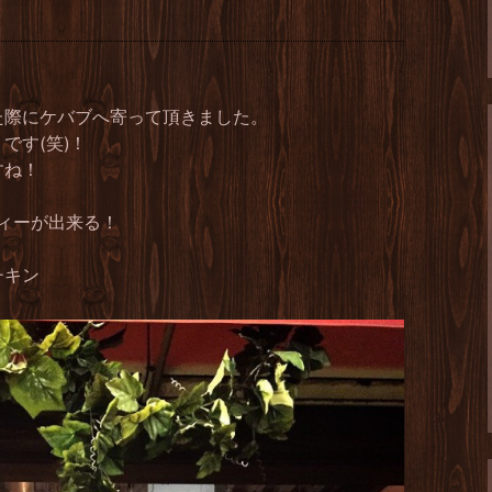
。
した際にケバブへ寄って頂きました。
です(笑)！
すね！
ティーが出来る！
チキン