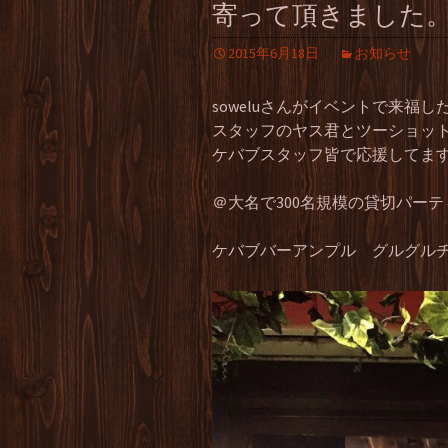
寄って頂きました
2015年6月18日
お知らせ
soweluさんがイベントで来福
スタッフのヤス君とツーショット
ケバブスタッフ皆で応援してま
＠大名で300名規模の貸切パー
ケバブバーアンプル グルグル