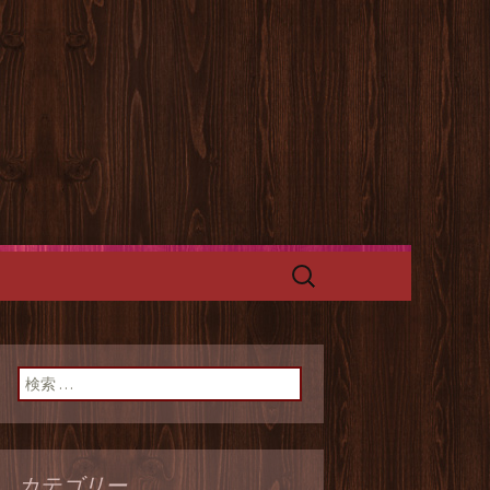
グルグルチキンの二号店。
ペース「ケバ
検
索:
検索:
カテゴリー