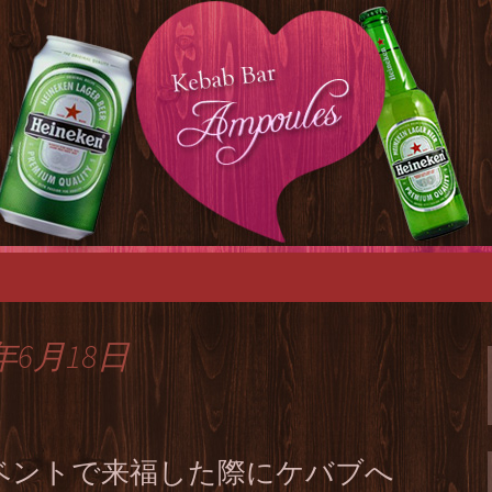
ングカフェ「ケバブバーアンプル」は、
名のパーティース
ンプル」
年6月18日
がイベントで来福した際にケバブへ